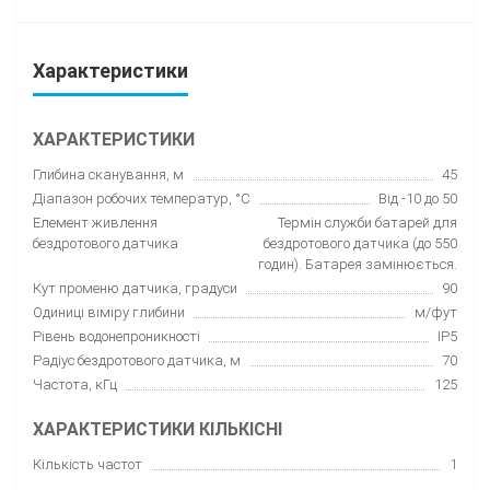
Характеристики
ХАРАКТЕРИСТИКИ
Глибина сканування, м
45
Діапазон робочих температур, °C
Від -10 до 50
Елемент живлення
Термін служби батарей для
бездротового датчика
бездротового датчика (до 550
годин). Батарея замінюється.
Кут променю датчика, градуси
90
Одиниці віміру глибини
м/фут
Рівень водонепроникності
IP5
Радіус бездротового датчика, м
70
Частота, кГц
125
ХАРАКТЕРИСТИКИ КІЛЬКІСНІ
Кількість частот
1