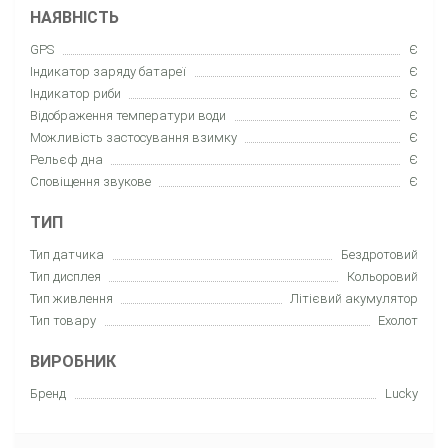
НАЯВНІСТЬ
GPS
Є
Індикатор заряду батареї
Є
Індикатор риби
Є
Відображення температури води
Є
Можливість застосування взимку
Є
Рельєф дна
Є
Сповіщення звукове
Є
ТИП
Тип датчика
Бездротовий
Тип дисплея
Кольоровий
Тип живлення
Літієвий акумулятор
Тип товару
Еxолот
ВИРОБНИК
Бренд
Lucky