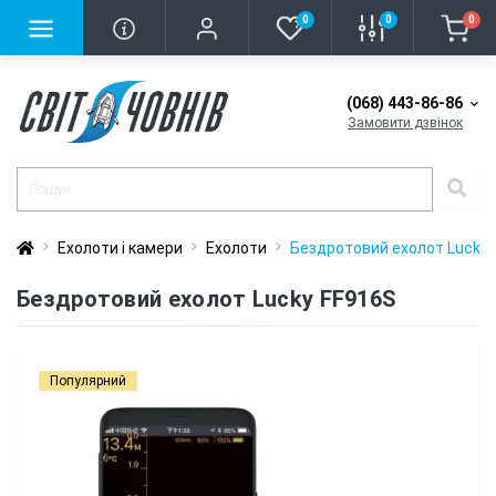
0
0
0
(068) 443-86-86
Замовити дзвінок
Ехолоти і камери
Ехолоти
Бездротовий еxолот Lucky 
Бездротовий еxолот Lucky FF916S
Популярний