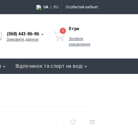
UA
|
RU
Особистий кабінет
0 грн
0
(068) 443-86-86
Зробити
Замовити дзвінок
замовлення
я
Відпочинок та спорт на воді