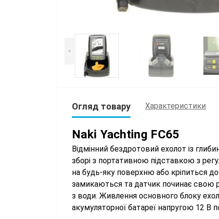
<
Огляд товару
Характеристики
Naki Yachting FC65
Відмінний бездротовий ехолот із глиби
зборі з портативною підставкою з рег
на будь-яку поверхню або кріпиться до
замикаються та датчик починає свою р
з води. Живлення основного блоку ехоло
акумуляторної батареї напругою 12 В по