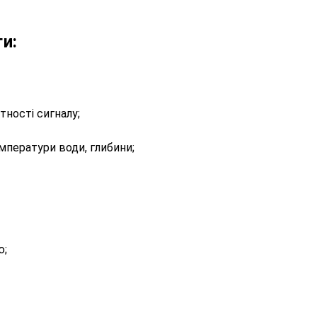
ги:
тності сигналу;
емператури води, глибини;
ю;