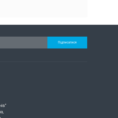
Підписатися
нів"
а,