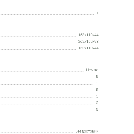
1
153x110x44
262x150x98
153x110x44
Немає
Є
Є
Є
Є
Є
Є
Бездротовий