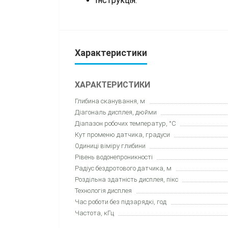
Інструкція.
Характеристики
ХАРАКТЕРИСТИКИ
Глибина сканування, м
Діагональ дисплея, дюйми
Діапазон робочих температур, °C
Кут променю датчика, градуси
Одиниці віміру глибини
Рівень водонепроникності
Радіус бездротового датчика, м
Роздільна здатність дисплея, пікс
Технологія дисплея
Час роботи без підзарядкі, год
Частота, кГц