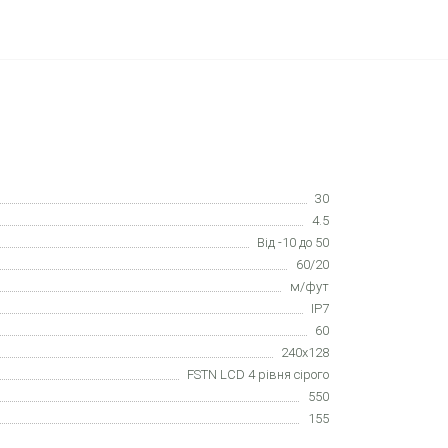
30
4.5
Від -10 до 50
60/20
м/фут
IP7
60
240x128
FSTN LCD 4 рівня сірого
550
155