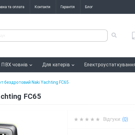
авка та оплата
Контакти
Гарантія
Блог
 ПВХ човнів
Для катерів
Електроустаткуванн
т бездротовий Naki Yachting FC65
chting FC65
Відгуки:
(0)