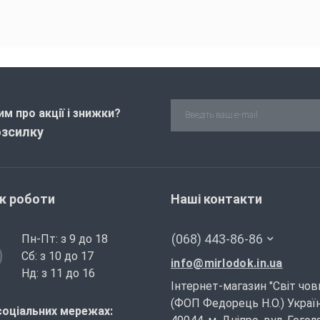
м про акції і знижки?
озсилку
ік роботи
Наші контакти
(068) 443-86-86
Пн-Пт: з 9 до 18
Сб: з 10 до 17
info@mirlodok.in.ua
Нд: з 11 до 16
Інтернет-магазин "Світ чов
(ФОП Федорець Н.О.) Україн
соціальних мережах: