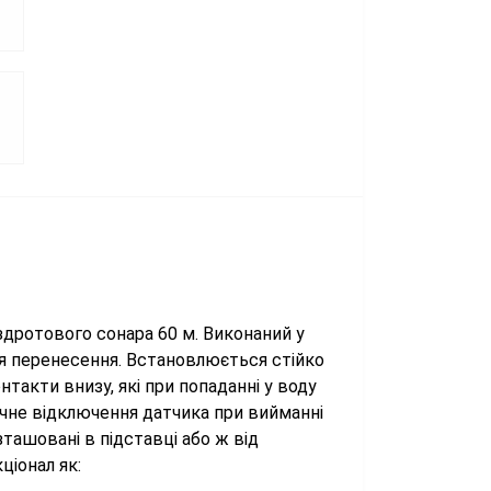
здротового сонара 60 м. Виконаний у
я перенесення. Встановлюється стійко
такти внизу, які при попаданні у воду
чне відключення датчика при вийманні
ташовані в підставці або ж від
ціонал як: