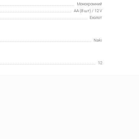
Монохромний
АА (8 шт) / 12 V
Еxолот
Naki
12