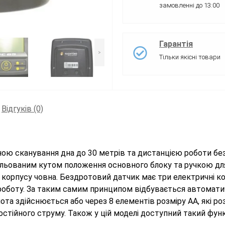
замовленні до 13:00
Гарантія
>
Тільки якісні товари
Відгуків (0)
ною сканування дна до 30 метрів та дистанцією роботи бе
ульованим кутом положення основного блоку та ручкою дл
 корпусу човна. Бездротовий датчик має три електричні кон
оботу. За таким самим принципом відбувається автомати
та здійснюється або через 8 елементів розміру АА, які роз
стійного струму. Також у цій моделі доступний такий функ