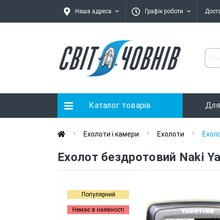
Наша адреса
Графік роботи
Дост
Каталог товарів
Для
Ехолоти і камери
Ехолоти
Еxоло
Еxолот бездротовий Naki Ya
Популярний
Немає в наявності