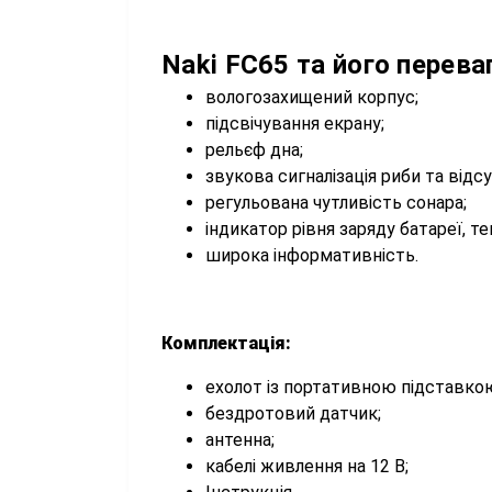
Naki FC65 та його перева
вологозахищений корпус;
підсвічування екрану;
рельєф дна;
звукова сигналізація риби та відсу
регульована чутливість сонара;
індикатор рівня заряду батареї, т
широка інформативність.
Комплектація:
ехолот із портативною підставко
бездротовий датчик;
антенна;
кабелі живлення на 12 В;