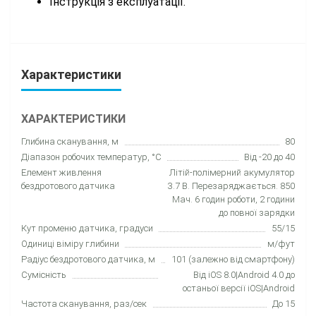
Інструкція з експлуатації.
Характеристики
ХАРАКТЕРИСТИКИ
Глибина сканування, м
80
Діапазон робочих температур, °C
Від -20 до 40
Елемент живлення
Літій-полімерний акумулятор
бездротового датчика
3.7 В. Перезаряджається. 850
Мач. 6 годин роботи, 2 години
до повної зарядки
Кут променю датчика, градуси
55/15
Одиниці віміру глибини
м/фут
Радіус бездротового датчика, м
101 (залежно від смартфону)
Сумісність
Від iOS 8.0|Android 4.0 до
останьої версії iOS|Android
Частота сканування, раз/сек
До 15