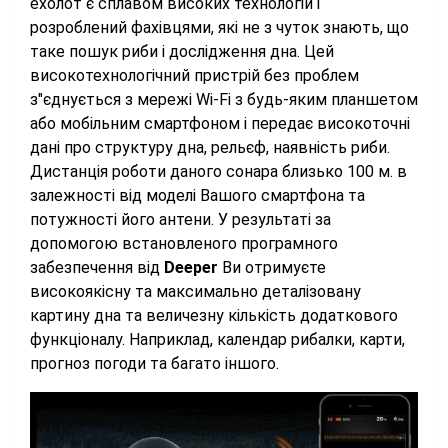
ехолот є сплавом високих технологій і
розроблений фахівцями, які не з чуток знають, що
таке пошук риби і дослідження дна. Цей
високотехнологічний пристрій без проблем
з"єднується з мережі Wi-Fi з будь-яким планшетом
або мобільним смартфоном і передає високоточні
дані про структуру дна, рельєф, наявність риби.
Дистанція роботи даного сонара близько 100 м. в
залежності від моделі Вашого смартфона та
потужності його антени. У результаті за
допомогою встановленого програмного
забезпечення від
Deeper
Ви отримуєте
високоякісну та максимально деталізовану
картину дна та величезну кількість додаткового
функціоналу. Наприклад, календар рибалки, карти,
прогноз погоди та багато іншого.