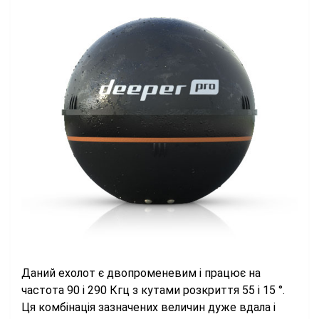
Даний ехолот є двопроменевим і працює на
частота 90 і 290 Кгц з кутами розкриття 55 і 15 °.
Ця комбінація зазначених величин дуже вдала і