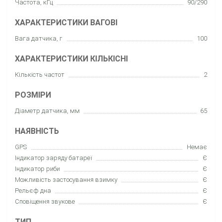
Частота, кГц
90/290
ХАРАКТЕРИСТИКИ ВАГОВІ
Вага датчика, г
100
ХАРАКТЕРИСТИКИ КІЛЬКІСНІ
Кількість частот
2
РОЗМІРИ
Діаметр датчика, мм
65
НАЯВНІСТЬ
GPS
Немає
Індикатор заряду батареї
Є
Індикатор риби
Є
Можливість застосування взимку
Є
Рельєф дна
Є
Сповіщення звукове
Є
ТИП