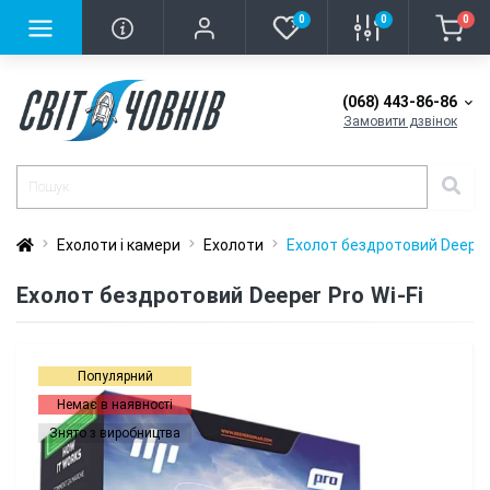
0
0
0
(068) 443-86-86
Замовити дзвінок
Ехолоти і камери
Ехолоти
Еxолот бездротовий Deeper 
Еxолот бездротовий Deeper Pro Wi-Fi
Популярний
Немає в наявності
Знято з виробництва