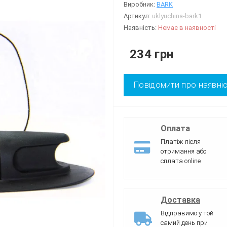
Виробник:
BARK
Артикул:
uklyuchina-bark1
Наявність:
Немає в наявності
234 грн
Повідомити про наявні
Оплата
Платіж після
отримання або
сплата online
Доставка
Відправимо у той
самий день при