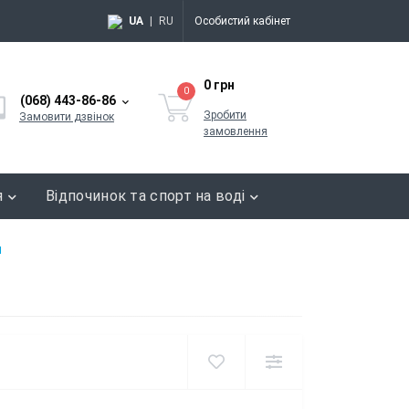
UA
|
RU
Особистий кабінет
0 грн
0
(068) 443-86-86
Зробити
Замовити дзвінок
замовлення
я
Відпочинок та спорт на воді
я