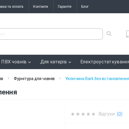
авка та оплата
Контакти
Гарантія
Блог
 ПВХ човнів
Для катерів
Електроустаткуванн
ів
Фурнітура для човнів
Уключина Bark без встановленн
лення
Відгуки:
(0)