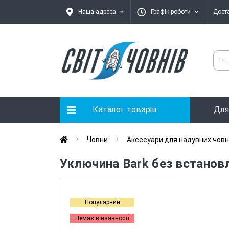
Наша адреса
Графік роботи
Дост
Каталог товарів
Для
Човни
Аксесуари для надувних човн
Уключина Bark без встанов
Популярний
Немає в наявності