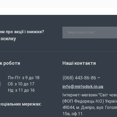
м про акції і знижки?
озсилку
ік роботи
Наші контакти
(068) 443-86-86
Пн-Пт: з 9 до 18
Сб: з 10 до 17
info@mirlodok.in.ua
Нд: з 11 до 16
Інтернет-магазин "Світ чов
(ФОП Федорець Н.О.) Україн
соціальних мережах:
49044, м. Дніпро, вул. Гогол
15в, оф.11.