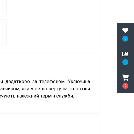
0
0
ти додатково за телефоном. Уключина
0
ранчиком, яка у свою чергу на жорсткій
печують належний термін служби.