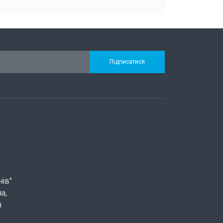
Підписатися
нів"
а,
я