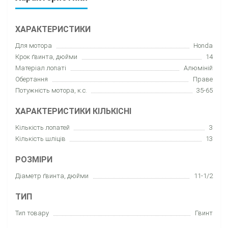
ХАРАКТЕРИСТИКИ
Для мотора
Honda
Крок ґвинта, дюйми
14
Матеріал лопаті
Алюміній
Обертання
Праве
Потужність мотора, к.с.
35-65
ХАРАКТЕРИСТИКИ КІЛЬКІСНІ
Кількість лопатей
3
Кількість шліців
13
РОЗМІРИ
Діаметр ґвинта, дюйми
11-1/2
ТИП
Тип товару
Гвинт