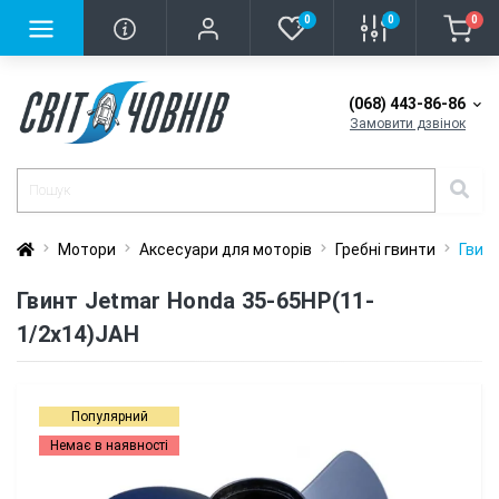
0
0
0
(068) 443-86-86
Замовити дзвінок
Мотори
Аксесуари для моторів
Гребні гвинти
Гвин
Гвинт Jetmar Honda 35-65HP(11-
1/2x14)JAH
Популярний
Немає в наявності