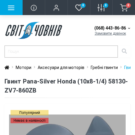
0
0
0
(068) 443-86-86
Замовити дзвінок
Мотори
Аксесуари для моторів
Гребні гвинти
Гвинт
Гвинт Pana-Silver Honda (10x8-1/4) 58130-
ZV7-860ZB
Популярний
Немає в наявності