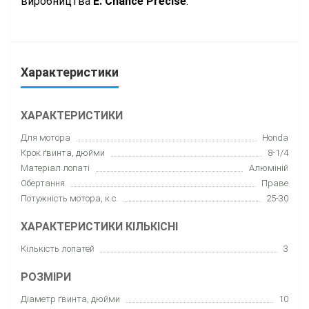
виробництва
E. Chance Precise
.
Характеристики
ХАРАКТЕРИСТИКИ
Для мотора
Honda
Крок ґвинта, дюйми
8-1/4
Матеріал лопаті
Алюміній
Обертання
Праве
Потужність мотора, к.с.
25-30
ХАРАКТЕРИСТИКИ КІЛЬКІСНІ
Кількість лопатей
3
РОЗМІРИ
Діаметр ґвинта, дюйми
10