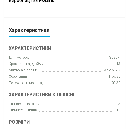
виробництва
Polaris
.
Характеристики
ХАРАКТЕРИСТИКИ
Для мотора
Suzuki
Крок ґвинта, дюйми
13
Матеріал лопаті
Алюміній
Обертання
Праве
Потужність мотора, к.с.
20-30
ХАРАКТЕРИСТИКИ КІЛЬКІСНІ
Кількість лопатей
3
Кількість шліців
10
РОЗМІРИ