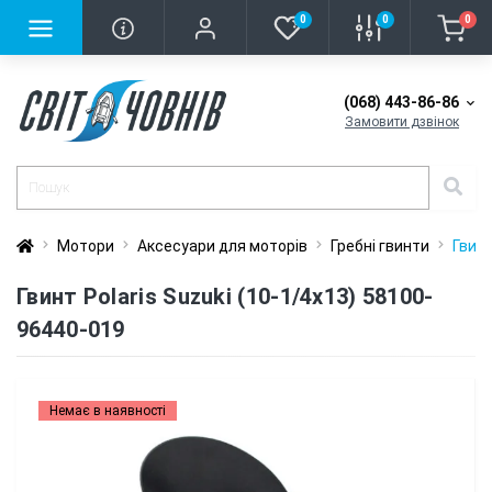
0
0
0
(068) 443-86-86
Замовити дзвінок
Мотори
Аксесуари для моторів
Гребні гвинти
Гвинт
Гвинт Polaris Suzuki (10-1/4x13) 58100-
96440-019
Немає в наявності