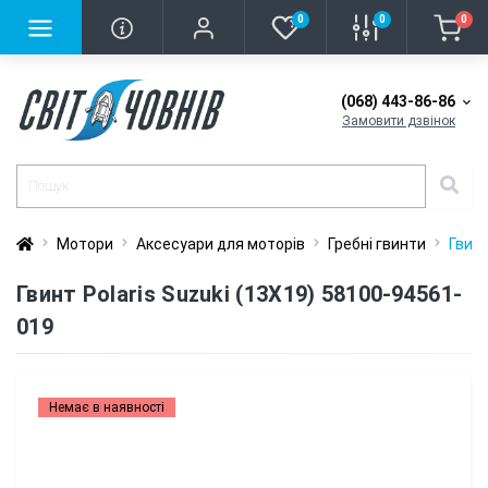
0
0
0
(068) 443-86-86
Замовити дзвінок
Мотори
Аксесуари для моторів
Гребні гвинти
Гвинт
Гвинт Polaris Suzuki (13X19) 58100-94561-
019
Немає в наявності