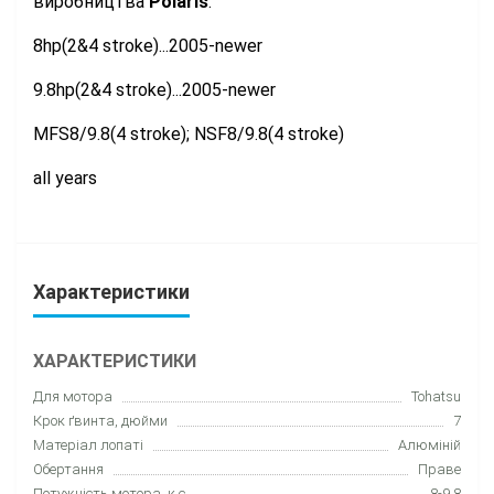
виробництва
Polaris
.
8hp(2&4 stroke)...2005-newer
9.8hp(2&4 stroke)...2005-newer
MFS8/9.8(4 stroke); NSF8/9.8(4 stroke)
all years
Характеристики
ХАРАКТЕРИСТИКИ
Для мотора
Tohatsu
Крок ґвинта, дюйми
7
Матеріал лопаті
Алюміній
Обертання
Праве
Потужність мотора, к.с.
8-9.8