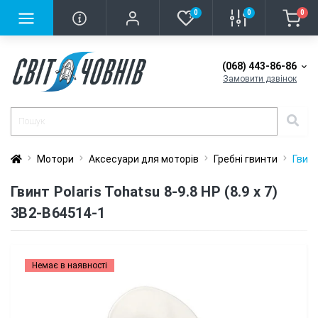
0
0
0
(068) 443-86-86
Замовити дзвінок
Мотори
Аксесуари для моторів
Гребні гвинти
Гвинт
Гвинт Polaris Tohatsu 8-9.8 HP (8.9 x 7)
3B2-B64514-1
Немає в наявності