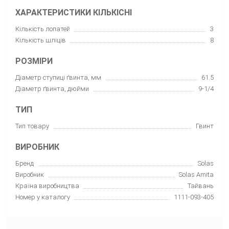
ХАРАКТЕРИСТИКИ КІЛЬКІСНІ
Кількість лопатей
3
Кількість шліців
8
РОЗМІРИ
Діаметр ступиці ґвинта, мм
61.5
Діаметр ґвинта, дюйми
9-1/4
ТИП
Тип товару
Гвинт
ВИРОБНИК
Бренд
Solas
Виробник
Solas Amita
Країна виробництва
Тайвань
Номер у каталогу
1111-093-405