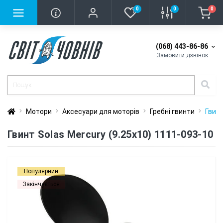
0
0
0
(068) 443-86-86
Замовити дзвінок
Мотори
Аксесуари для моторів
Гребні гвинти
Гвинт
Гвинт Solas Mercury (9.25x10) 1111-093-10
Популярний
Закінчується