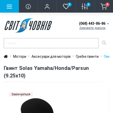
0
0
0
(068) 443-86-86
Замовити дзвінок
Мотори
Аксесуари для моторів
Гребні гвинти
Гвин
Гвинт Solas Yamaha/Honda/Parsun
(9.25х10)
Закінчується