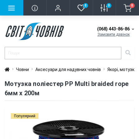
0
0
0
(068) 443-86-86
Замовити дзвінок
Човни
Аксесуари для надувних човнів
Якорі, мотузки
Мотузка поліестер PP Multi braided rope
6мм х 200м
Популярний