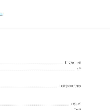
ня
Блакитний
2.5
Необрастайка
SeaJet
Японія