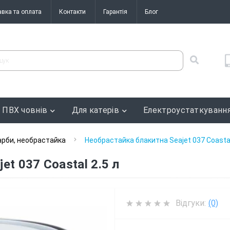
авка та оплата
Контакти
Гарантія
Блог
 ПВХ човнів
Для катерів
Електроустаткуванн
рби, необрастайка
Необрастайка блакитна Seajet 037 Coastal
t 037 Coastal 2.5 л
Відгуки:
(0)