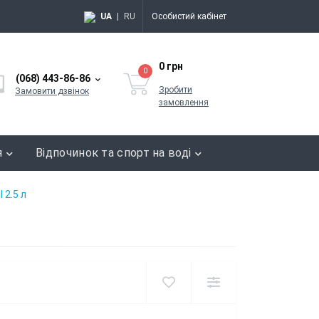
UA
|
RU
Особистий кабінет
0 грн
0
(068) 443-86-86
Зробити
Замовити дзвінок
замовлення
я
Відпочинок та спорт на воді
 2.5 л