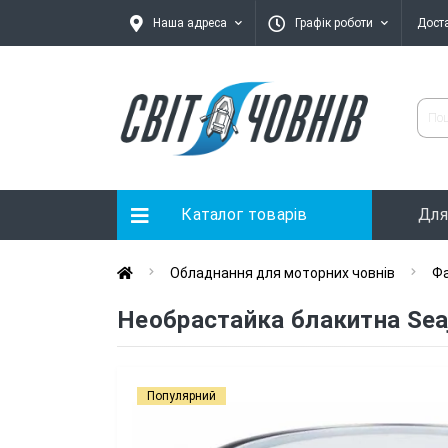
Наша адреса
Графік роботи
Дост
Каталог товарів
Для
Обладнання для моторних човнів
Фа
Необрастайка блакитна Seaje
Популярний