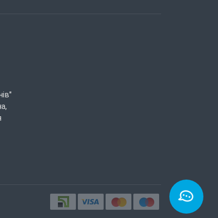
нів"
а,
я