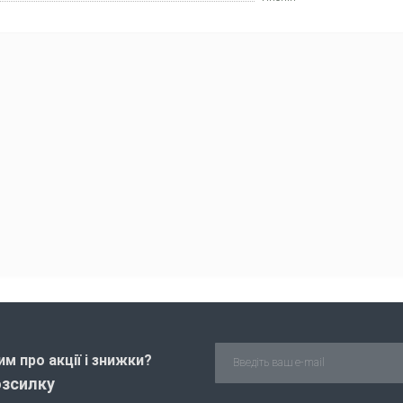
м про акції і знижки?
озсилку