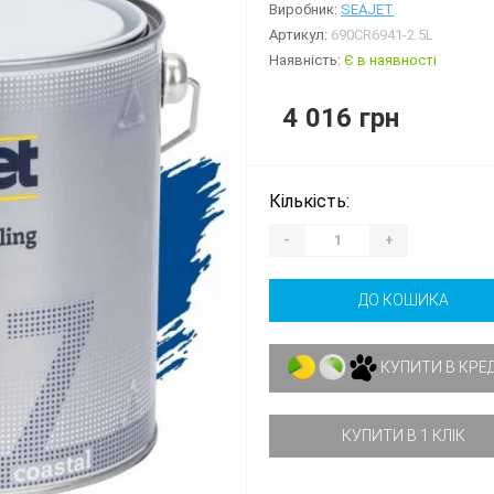
Виробник:
SEAJET
Артикул:
690CR6941-2.5L
Наявність:
Є в наявності
4 016 грн
Кількість:
-
+
ДО КОШИКА
КУПИТИ В КРЕ
КУПИТИ В 1 КЛІК