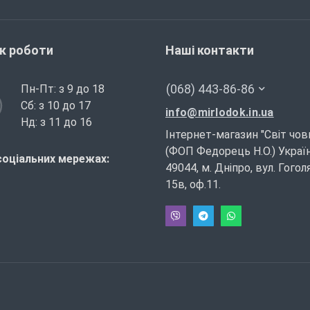
ік роботи
Наші контакти
(068) 443-86-86
Пн-Пт: з 9 до 18
Сб: з 10 до 17
info@mirlodok.in.ua
Нд: з 11 до 16
Інтернет-магазин "Світ чов
(ФОП Федорець Н.О.) Україн
соціальних мережах:
49044, м. Дніпро, вул. Гогол
15в, оф.11.