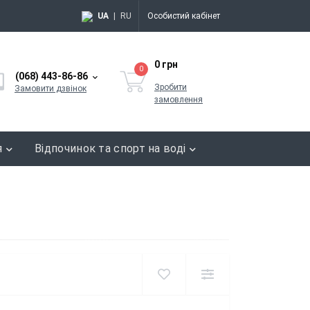
UA
|
RU
Особистий кабінет
0 грн
0
(068) 443-86-86
Зробити
Замовити дзвінок
замовлення
я
Відпочинок та спорт на воді