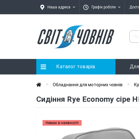
Наша адреса
Графік роботи
Дост
Каталог товарів
Для
Обладнання для моторних човнів
Кр
Сидіння Rye Economy сіре 
Немає в наявності