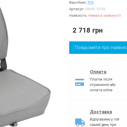
Виробник:
RYE
Артикул:
HM40-10102
Наявність:
Немає в наявності
2 718 грн
Повідомити про наявні
Оплата
Платіж після
отримання або
сплата online
Доставка
Відправимо у той
самий день при