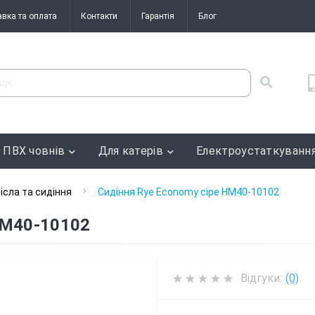
авка та оплата
Контакти
Гарантія
Блог
 ПВХ човнів
Для катерів
Електроустаткуванн
ісла та сидіння
Сидіння Rye Economy сіре HM40-10102
HM40-10102
Відгуки:
(0)