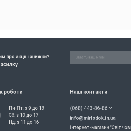
м про акції і знижки?
озсилку
ік роботи
Наші контакти
(068) 443-86-86
Пн-Пт: з 9 до 18
Сб: з 10 до 17
info@mirlodok.in.ua
Нд: з 11 до 16
Інтернет-магазин "Світ чов