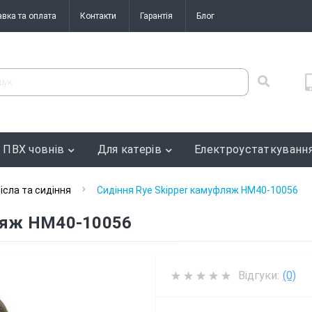
авка та оплата
Контакти
Гарантія
Блог
 ПВХ човнів
Для катерів
Електроустаткуванн
ісла та сидіння
Сидіння Rye Skipper камуфляж HM40-10056
фляж HM40-10056
Відгуки:
(0)