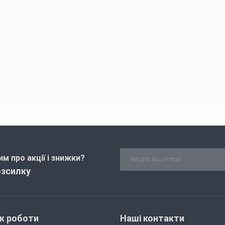
м про акції і знижки?
озсилку
ік роботи
Наші контакти