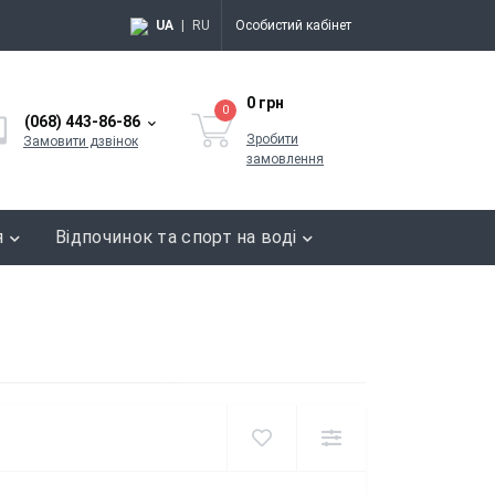
UA
|
RU
Особистий кабінет
0 грн
0
(068) 443-86-86
Зробити
Замовити дзвінок
замовлення
я
Відпочинок та спорт на воді