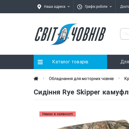
Наша адреса
Графік роботи
Дост
Каталог товарів
Для
Обладнання для моторних човнів
Кр
Сидіння Rye Skipper каму
Немає в наявності