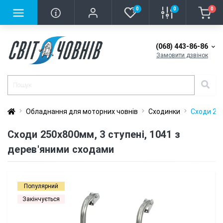
0
0
0
(068) 443-86-86
Замовити дзвінок
Обладнання для моторних човнів
Сходинки
Сходи 250
Сходи 250х800мм, 3 ступені, 1041 з
дерев'яними сходами
Популярний
Закінчується