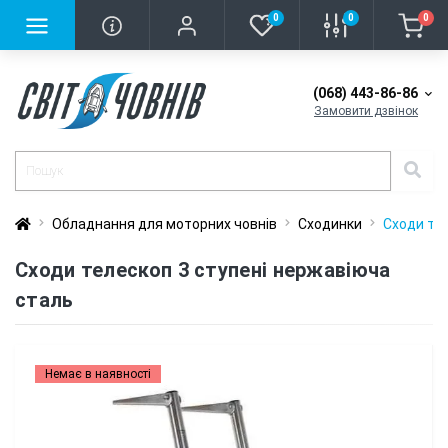
0
0
0
(068) 443-86-86
Замовити дзвінок
Обладнання для моторних човнів
Сходинки
Сходи те
Сходи телескоп 3 ступені нержавіюча
сталь
Немає в наявності