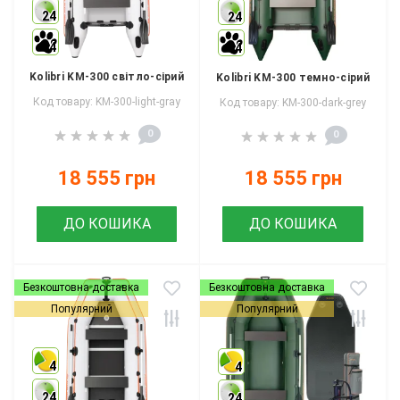
24
24
4
4
Kolibri KM-300 світло-сірий
Kolibri KM-300 темно-сірий
Код товару: KM-300-light-gray
Код товару: KM-300-dark-grey
0
0
18 555 грн
18 555 грн
ДО КОШИКА
ДО КОШИКА
Безкоштовна доставка
Безкоштовна доставка
Популярний
Популярний
4
4
24
24