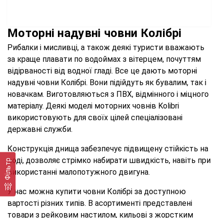
Моторні надувні човни Колібрі
Рибалки і мисливці, а також деякі туристи вважають
за краще плавати по водоймах з вітерцем, почуттям
відірваності від водної гладі. Все це дають моторні
надувні човни Колібрі. Вони підійдуть як бувалим, так і
новачкам. Виготовляються з ПВХ, відмінного і міцного
матеріалу. Деякі моделі моторних човнів Kolibri
використовують для своїх цілей спеціалізовані
державні служби.
Конструкція днища забезпечує підвищену стійкість на
воді, дозволяє стрімко набирати швидкість, навіть при
Фільтр
використанні малопотужного двигуна.
У нас можна купити човни Колібрі за доступною
вартості різних типів. В асортименті представлені
товари з рейковим настилом, кильові з жорстким