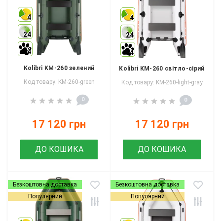
4
4
24
24
4
4
Kolibri KM-260 зелений
Kolibri KM-260 світло-сірий
Код товару: KM-260-green
Код товару: KM-260-light-gray
0
0
17 120 грн
17 120 грн
ДО КОШИКА
ДО КОШИКА
Безкоштовна доставка
Безкоштовна доставка
Популярний
Популярний