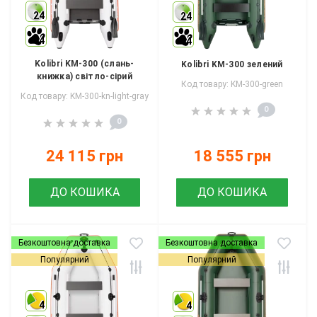
24
24
4
4
Kolibri KM-300 (слань-
Kolibri KM-300 зелений
книжка) світло-сірий
Код товару: KM-300-green
Код товару: KM-300-kn-light-gray
0
0
24 115 грн
18 555 грн
ДО КОШИКА
ДО КОШИКА
Безкоштовна доставка
Безкоштовна доставка
Популярний
Популярний
4
4