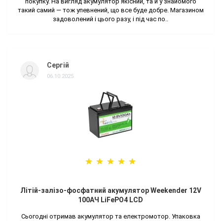
покупку. На вигляд акумулятор якісний, та й у знайомого
такий самий — тож упевнений, що все буде добре. Магазином
задоволений і цього разу, і під час по..
Сергій
06.10.2025
Літій-залізо-фосфатний акумулятор Weekender 12V
100AЧ LiFePO4 LCD
Сьогодні отримав акумулятор та електромотор. Упаковка