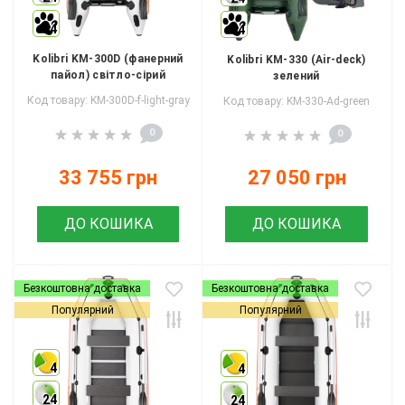
4
4
Kolibri KM-300D (фанерний
Kolibri KM-330 (Аir-deck)
пайол) світло-сірий
зелений
Код товару: KM-300D-f-light-gray
Код товару: KM-330-Ad-green
0
0
33 755 грн
27 050 грн
ДО КОШИКА
ДО КОШИКА
Безкоштовна доставка
Безкоштовна доставка
Популярний
Популярний
4
4
24
24