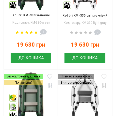
4
4
Kolibri KM-330 зелений
Kolibri KM-330 світло-сірий
Код товару: KM-330-green
Код товару: KM-330-light-gray
1
0
19 630 грн
19 630 грн
ДО КОШИКА
ДО КОШИКА
Безкоштовна доставка
Немає в наявності
Популярний
Знято з виробництва
4
24