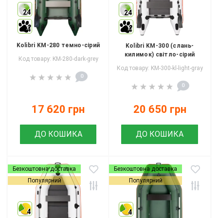
24
24
4
4
Kolibri KM-280 темно-сірий
Kolibri KM-300 (слань-
килимок) світло-сірий
Код товару: KM-280-dark-grey
Код товару: KM-300-kl-light-gray
0
0
17 620 грн
20 650 грн
ДО КОШИКА
ДО КОШИКА
Безкоштовна доставка
Безкоштовна доставка
Популярний
Популярний
4
4