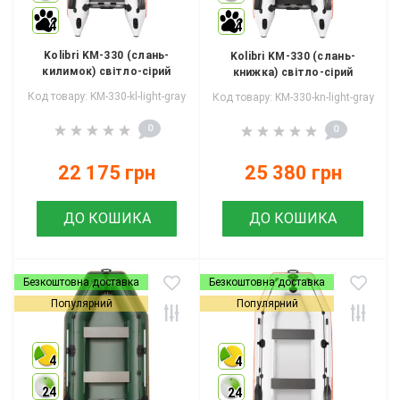
4
4
Kolibri KM-330 (слань-
Kolibri KM-330 (слань-
килимок) світло-сірий
книжка) світло-сірий
Код товару: KM-330-kl-light-gray
Код товару: KM-330-kn-light-gray
0
0
22 175 грн
25 380 грн
ДО КОШИКА
ДО КОШИКА
Безкоштовна доставка
Безкоштовна доставка
Популярний
Популярний
4
4
24
24