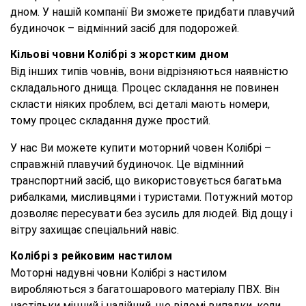
дном. У нашій компанії Ви зможете придбати плавучий
будиночок – відмінний засіб для подорожей.
Кільові човни Колібрі з жорстким дном
Від інших типів човнів, вони відрізняються наявністю
складального днища. Процес складання не повинен
скласти ніяких проблем, всі деталі мають номери,
тому процес складання дуже простий.
У нас Ви можете купити моторний човен Колібрі –
справжній плавучий будиночок. Це відмінний
транспортний засіб, що використовується багатьма
рибалками, мисливцями і туристами. Потужний мотор
дозволяє пересувати без зусиль для людей. Від дощу і
вітру захищає спеціальний навіс.
Колібрі з рейковим настилом
Моторні надувні човни Колібрі з настилом
виробляються з багатошарового матеріалу ПВХ. Він
настільки міцний і надійний, що відомі випадки, коли