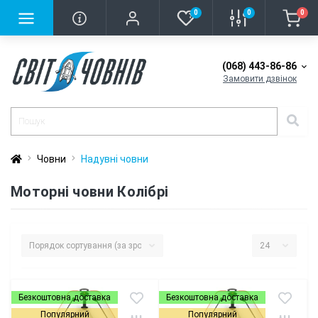
0
0
0
(068) 443-86-86
Замовити дзвінок
Човни
Надувні човни
Моторні човни Колібрі
Безкоштовна доставка
Безкоштовна доставка
Популярний
Популярний