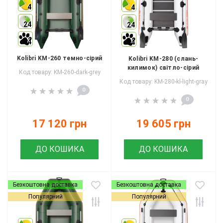
4
4
24
24
4
4
Kolibri KM-260 темно-сірий
Kolibri KM-280 (слань-
килимок) світло-сірий
Код товару: KM-260-dark-grey
Код товару: KM-280-kl-light-gray
0
0
17 120 грн
19 605 грн
ДО КОШИКА
ДО КОШИКА
Безкоштовна доставка
Безкоштовна доставка
Популярний
Популярний