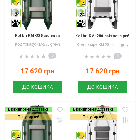
4
4
24
24
4
4
Kolibri KM-280 зелений
Kolibri KM-280 світло-сірий
Код товару: KM-280-green
Код товару: KM-280-light-gray
0
0
17 620 грн
17 620 грн
ДО КОШИКА
ДО КОШИКА
Безкоштовна доставка
Безкоштовна доставка
Популярний
Популярний
4
4