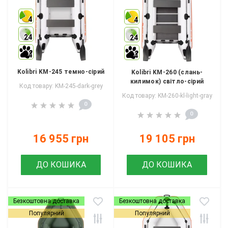
4
4
24
24
4
4
Kolibri KM-245 темно-сірий
Kolibri KM-260 (слань-
килимок) світло-сірий
Код товару: KM-245-dark-grey
Код товару: KM-260-kl-light-gray
0
0
16 955 грн
19 105 грн
ДО КОШИКА
ДО КОШИКА
Безкоштовна доставка
Безкоштовна доставка
Популярний
Популярний