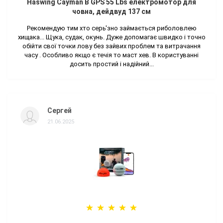
Haswing Cayman B GPS 55 Lbs електромотор для
човна, дейдвуд 137 см
Рекомендую тим хто серь'зно займається риболовлею
хищака... Щука, судак, окунь. Дуже допомагає швидко і точно
обійти свої точки лову без зайвих проблем та витрачання
часу . Особливо якщо є течія то маст хев. В користуванні
досить простий і надійний...
Сергей
21.06.2025