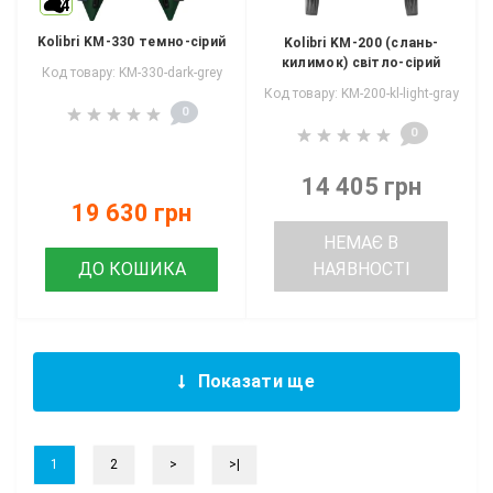
4
Kolibri KM-330 темно-сірий
Kolibri KM-200 (слань-
килимок) світло-сірий
Код товару: KM-330-dark-grey
Код товару: KM-200-kl-light-gray
0
0
14 405 грн
19 630 грн
НЕМАЄ В
ДО КОШИКА
НАЯВНОСТІ
Показати ще
1
2
>
>|