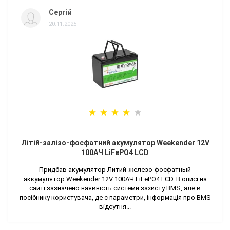
Сергій
20.11.2025
Літій-залізо-фосфатний акумулятор Weekender 12V
100AЧ LiFePO4 LCD
Придбав акумулятор Литий-железо-фосфатный
аккумулятор Weekender 12V 100AЧ LiFePO4 LCD. В описі на
сайті зазначено наявність системи захисту BMS, але в
посібнику користувача, де є параметри, інформація про BMS
відсутня...