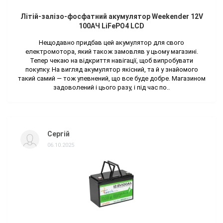
Літій-залізо-фосфатний акумулятор Weekender 12V
100AЧ LiFePO4 LCD
Нещодавно придбав цей акумулятор для свого
електромотора, який також замовляв у цьому магазині.
Тепер чекаю на відкриття навігації, щоб випробувати
покупку. На вигляд акумулятор якісний, та й у знайомого
такий самий — тож упевнений, що все буде добре. Магазином
задоволений і цього разу, і під час по..
Сергій
06.10.2025