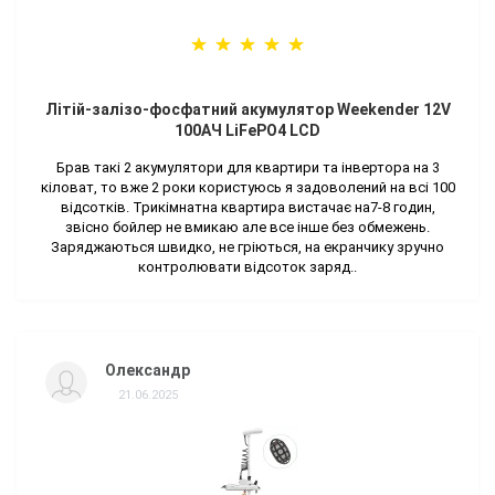
Літій-залізо-фосфатний акумулятор Weekender 12V
100AЧ LiFePO4 LCD
Брав такі 2 акумулятори для квартири та інвертора на 3
кіловат, то вже 2 роки користуюсь я задоволений на всі 100
відсотків. Трикімнатна квартира вистачає на7-8 годин,
звісно бойлер не вмикаю але все інше без обмежень.
Заряджаються швидко, не гріються, на екранчику зручно
контролювати відсоток заряд..
Олександр
21.06.2025