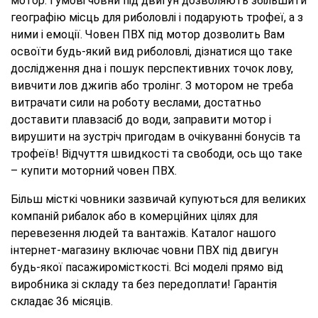
мотор. Гумові човни під двигун дозволяють збільшити
географію місць для риболовлі і подарують трофеї, а з
ними і емоції. Човен ПВХ під мотор дозволить Вам
освоїти будь-який вид риболовлі, дізнатися що таке
дослідження дна і пошук перспективних точок лову,
вивчити лов джигів або тролінг. З мотором не треба
витрачати сили на роботу веслами, достатньо
доставити плавзасіб до води, заправити мотор і
вирушити на зустріч пригодам в очікуванні бонусів та
трофеїв! Відчуття швидкості та свободи, ось що таке
– купити моторний човен ПВХ.
Більш місткі човники зазвичай купуються для великих
компаній рибалок або в комерційних цілях для
перевезення людей та вантажів. Каталог нашого
інтернет-магазину включає човни ПВХ під двигун
будь-якої пасажиромісткості. Всі моделі прямо від
виробника зі складу та без передоплати! Гарантія
складає 36 місяців.