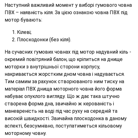
Наступний важливий момент у виборі гумового човна
ПВХ – наявність кіля. За цією ознакою човна ПВХ під
мотор бувають:
Кілеві;
Плоскодонки (без кіля).
На сучасних гумових човнах під мотор надувний кіль -
окремий повітряний балон, що кріпиться на днище
моторки з внутрішньої сторони корпусу,
накривається жорстким дном човна і надувається.
Тим самим за рахунок створюваного ним тиску на
матеріал ПВХ днища моторного човна його форма
набуває опуклого вигляду. Що ж дає така штучно
створена форма дна, звичайно ж керованість і
маневреність на воді під час руху на середній та
високій швидкості. Звичайна плоскодонка в даному
аспекті, безсумнівно, поступатиметься кільовому
моторному човну.