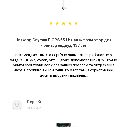
Haswing Cayman B GPS 55 Lbs електромотор для
човна, дейдвуд 137 см
Рекомендую тим хто серь'зно займається риболовлею
хищака... Щука, судак, окунь. Дуже допомагає швидко і точно
обійти свої точки лову без зайвих проблем та витрачання
часу . Особливо якщо є течія то маст хев. В користуванні
досить простий і надійний...
Сергей
21.06.2025