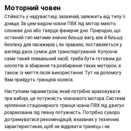
Моторний човен
Стійкість у надувастиці, зазвичай, залежить від типу її
днища. За цим видом човни ПВХ під мотор мають
слоневе дно або тверде фанерне дно. Природно, що
останній тип матиме значно більшу вагу, але й більшу
безпеку для пасажирів і, як правило, поставляється у
вигляді двох сумок для транспортування. Купуючи
саме такий плавальний засіб, треба бути готовим до
клопотів зі збирання та розбирання таких моторок, а
також їх миття після використання. Тут на допомогу
Вам прийдуть транцеві колеса.
Наступним параметром, який потрібно враховувати
при виборі, це потужність човнового мотора. Система
кріплення стаціонарного транця човна ПВХ під двигун
розрахована під певну потужність. Потрібно суворо
дотримуватися рекомендацій, вказаних у технічних
характеристиках, щоб не відірвати транець і не