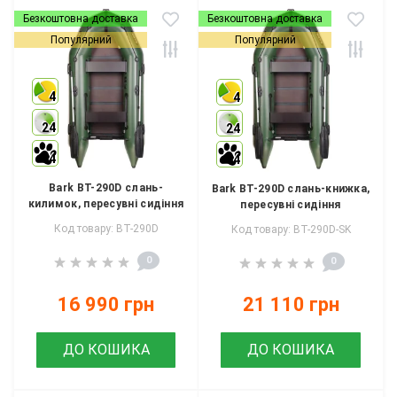
Безкоштовна доставка
Безкоштовна доставка
Популярний
Популярний
4
4
24
24
4
4
Bark BT-290D слань-
Bark BT-290D слань-книжка,
килимок, пересувні сидіння
пересувні сидіння
Код товару: BT-290D
Код товару: BT-290D-SK
0
0
16 990 грн
21 110 грн
ДО КОШИКА
ДО КОШИКА