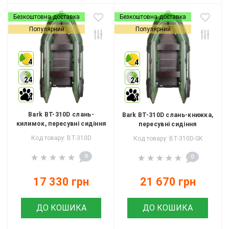
Безкоштовна доставка
Безкоштовна доставка
Популярний
Популярний
4
4
24
24
4
4
Bark BT-310D слань-
Bark BT-310D слань-книжка,
килимок, пересувні сидіння
пересувні сидіння
Код товару: BT-310D
Код товару: BT-310D-SK
0
0
17 330 грн
21 670 грн
ДО КОШИКА
ДО КОШИКА