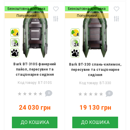
Безкоштовна доставка
Безкоштовна доставка
Популярний
Популярний
4
4
24
24
4
4
Bark BT-310S фанерний
Bark BT-330 слань-килимок,
пайол, пересувне та
пересувне та стаціонарне
стаціонарне сидіння
сидіння
Код товару: BT-310S
Код товару: BT-330
0
0
24 030 грн
19 130 грн
ДО КОШИКА
ДО КОШИКА