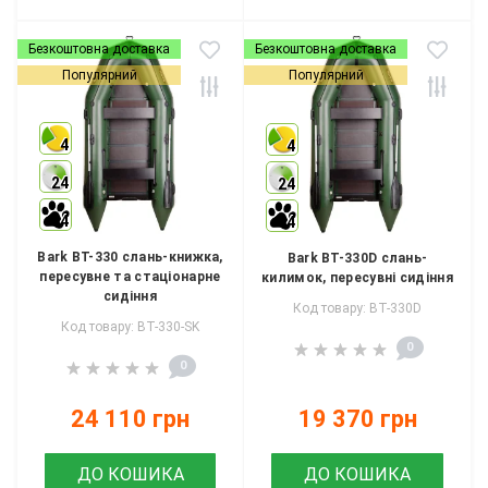
Безкоштовна доставка
Безкоштовна доставка
Популярний
Популярний
4
4
24
24
4
4
Bark BT-330 слань-книжка,
Bark BT-330D слань-
пересувне та стаціонарне
килимок, пересувні сидіння
сидіння
Код товару: BT-330D
Код товару: BT-330-SK
0
0
24 110 грн
19 370 грн
ДО КОШИКА
ДО КОШИКА