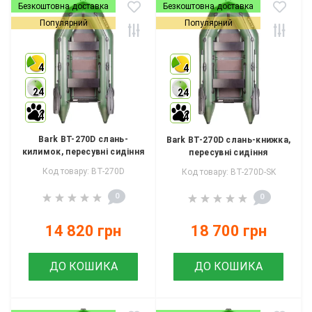
Безкоштовна доставка
Безкоштовна доставка
Популярний
Популярний
4
4
24
24
4
4
Bark BT-270D слань-
Bark BT-270D слань-книжка,
килимок, пересувні сидіння
пересувні сидіння
Код товару: BT-270D
Код товару: BT-270D-SK
0
0
14 820 грн
18 700 грн
ДО КОШИКА
ДО КОШИКА