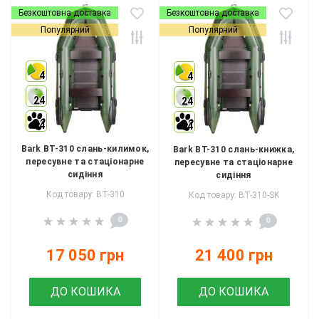
Безкоштовна доставка
Безкоштовна доставка
Популярний
Популярний
4
4
24
24
4
4
Bark BT-310 слань-килимок,
Bark BT-310 слань-книжка,
пересувне та стаціонарне
пересувне та стаціонарне
сидіння
сидіння
Код товару: BT-310
Код товару: BT-310-SK
0
0
17 050 грн
21 400 грн
ДО КОШИКА
ДО КОШИКА