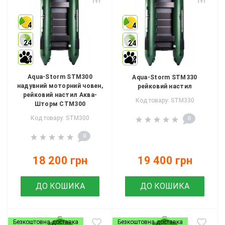
4
4
24
24
4
4
Aqua-Storm STM300
Aqua-Storm STM330
надувний моторний човен,
рейковий настил
рейковий настил Аква-
Код товару: STM330
Шторм СТМ300
Код товару: STM300
0
0
18 200 грн
19 400 грн
ДО КОШИКА
ДО КОШИКА
Безкоштовна доставка
Безкоштовна доставка