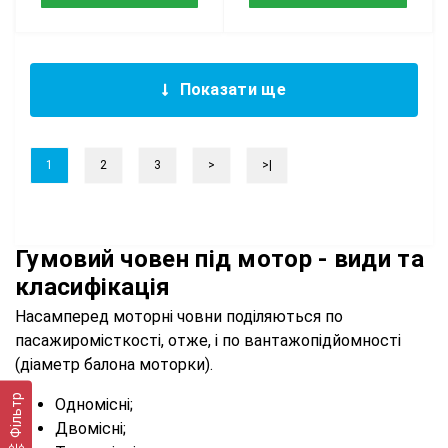
Показати ще
1
2
3
>
>|
Гумовий човен під мотор - види та
класифікація
Насамперед моторні човни поділяються по
пасажиромісткості, отже, і по вантажопідйомності
(діаметр балона моторки).
Фільтр
Одномісні;
Двомісні;