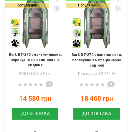
Популярний
Популярний
4
4
24
24
4
4
Bark BT-270 слань-килимок,
Bark BT-270 слань-книжка,
пересувне та стаціонарне
пересувне та стаціонарне
сидіння
сидіння
Код товару: BT-270
Код товару: BT-270-SK
0
0
14 580 грн
18 460 грн
ДО КОШИКА
ДО КОШИКА