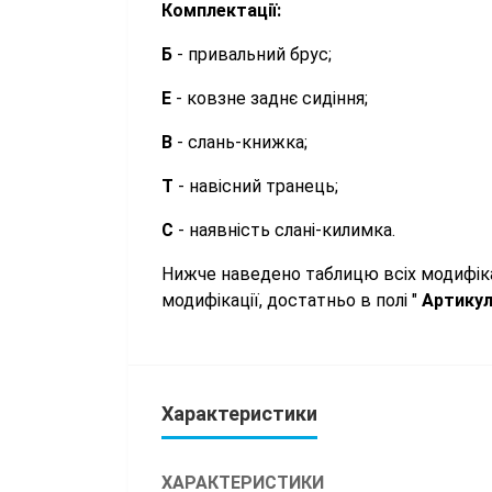
Комплектації:
Б
- привальний брус;
Е
- ковзне заднє сидіння;
В
- слань-книжка;
Т
- навісний транець;
С
- наявність слані-килимка.
Нижче наведено таблицю всіх модифіка
модифікації, достатньо в полі "
Артику
Характеристики
ХАРАКТЕРИСТИКИ