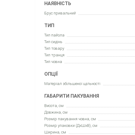
НАЯВНІСТЬ
Брус привальний
ТИП
Тип пайола
Тип сидінь
Тип товару
Тип транця
Тип човна
ОПЦІЇ
Матеріал збільшеної щільності
ГАБАРИТИ ПАКУВАННЯ
Висота, см
Довжина, см
Розмір пакування човна, см
Розмір упаковки (ДхШхВ), см
Ширина, см