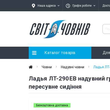
Наша адреса
Графік роботи
Дост
Каталог товарів
Для
Човни
Надувні човни
Ладья ЛТ-
Ладья ЛТ-290ЕВ надувний гр
пересувне сидіння
Безкоштовна доставка