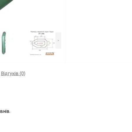
>
Відгуків (0)
внів.