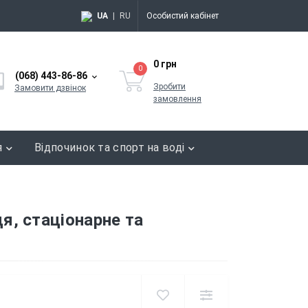
UA
|
RU
Особистий кабінет
0 грн
0
(068) 443-86-86
Зробити
Замовити дзвінок
замовлення
я
Відпочинок та спорт на воді
я, стаціонарне та