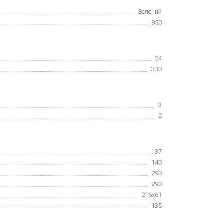
Зелений
850
24
330
3
2
37
140
290
290
216x61
135