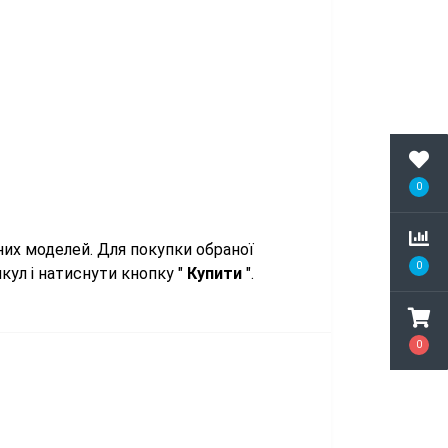
0
них моделей. Для покупки обраної
0
кул і натиснути кнопку "
Купити
".
0