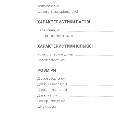
Колір базовий
Щільність матеріалу, г/м2
ХАРАКТЕРИСТИКИ ВАГОВІ
Вага човна, кг
Вантажопідйомність, кг
ХАРАКТЕРИСТИКИ КІЛЬКІСНІ
Кількість гермовідсіків
Пасажіромісткість
РОЗМІРИ
Діаметр борта, см
Довжина весла, см
Довжина човна, см
Довжина, см
Розмір кокпіту, см
Ширина, см