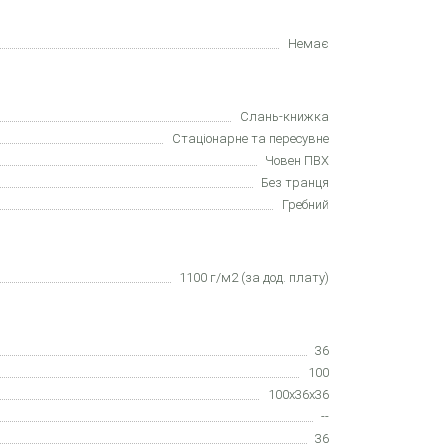
Немає
Слань-книжка
Cтаціонарне та пересувне
Човен ПВХ
Без транця
Гребний
1100 г/м2 (за дод. плату)
36
100
100x36x36
--
36