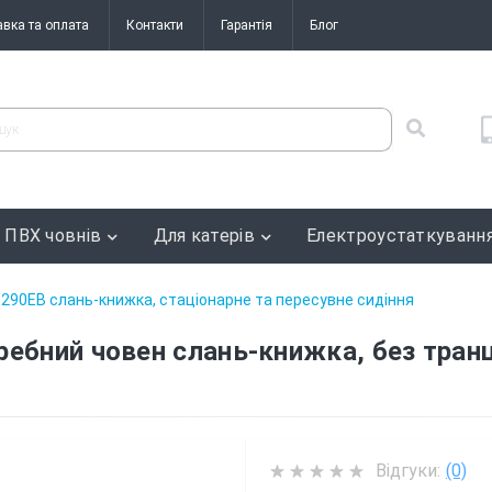
авка та оплата
Контакти
Гарантія
Блог
 ПВХ човнів
Для катерів
Електроустаткуванн
290ЕВ слань-книжка, стаціонарне та пересувне сидіння
ебний човен слань-книжка, без транц
Відгуки:
(0)