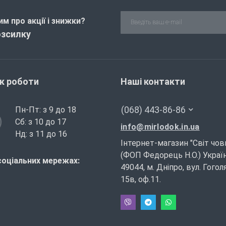
м про акції і знижки?
озсилку
ік роботи
Наші контакти
(068) 443-86-86
Пн-Пт: з 9 до 18
Сб: з 10 до 17
info@mirlodok.in.ua
Нд: з 11 до 16
Інтернет-магазин "Світ чов
(ФОП Федорець Н.О.) Україн
соціальних мережах:
49044, м. Дніпро, вул. Гогол
15в, оф.11.