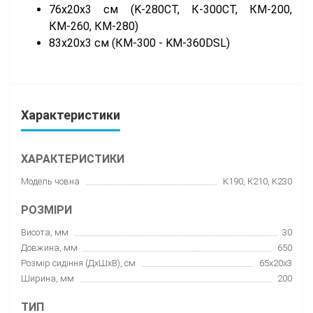
76х20
x3
см (K-280CT, К-300СТ, КМ-200,
КМ-260, КМ-280)
83х20
x3
см (КМ-300 - KM-360DSL)
Характеристики
ХАРАКТЕРИСТИКИ
Модель човна
K190, К210, K230
РОЗМІРИ
Висота, мм
30
Довжина, мм
650
Розмір сидіння (ДхШхВ), см
65х20x3
Ширина, мм
200
ТИП