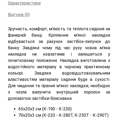
Характеристики
Відгуків (0)
Зручність, комфорт, м'якість та теплота сидіння на
фанерній банці. Кріплення м'якої накладки
відбувається за рахунок застібок-липучок до
банку. Завдяки чому під час руху човна м'яка
накладка не ковзатиме і залишиться у
початковому положенні. Накладка виготовлена з
водостійкого матеріалу в чорному практичному
кольорі. Завдяки водовідштовхувальним
властивостям матеріалу сидіння буде в сухості.
Для чищення та прання м'якої накладки, необхідно
з чохла вилучити внутрішній поролон за
допомогою застібки-блискавки.
65х20
x3
см (К-190 - К-230)
70х20
x3
см (К-220 - К-280Т, К-250Т - К-290T)