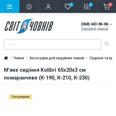
0
0
0
(068) 443-86-86
Замовити дзвінок
Човни
Аксесуари для надувних човнів
Сидіння та крі
М'яке сидіння Kolibri 65х20x3 см
помаранчеве (К-190, К-210, К-230)
Популярний