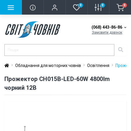
0
0
0
(068) 443-86-86
Замовити дзвінок
Обладнання для моторних човнів
Освітлення
Прожек
Прожектор CH015B-LED-60W 4800lm
чорний 12В