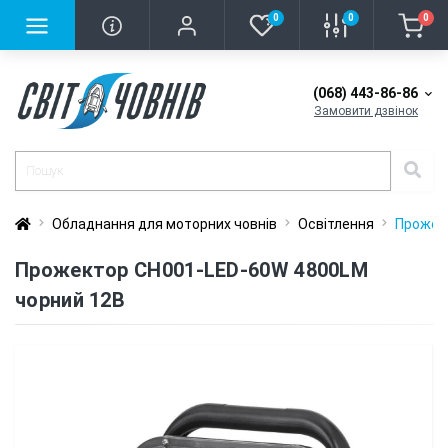
0
0
0
(068) 443-86-86
Замовити дзвінок
Обладнання для моторних човнів
Освітлення
Прожек
Прожектор CH001-LED-60W 4800LM
чорний 12В