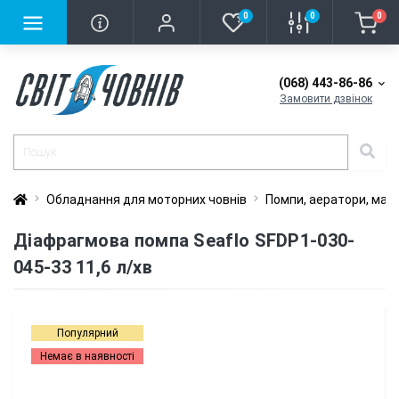
0
0
0
(068) 443-86-86
Замовити дзвінок
Обладнання для моторних човнів
Помпи, аератори, мац
Діафрагмова помпа Seaflo SFDP1-030-
045-33 11,6 л/хв
Популярний
Немає в наявності