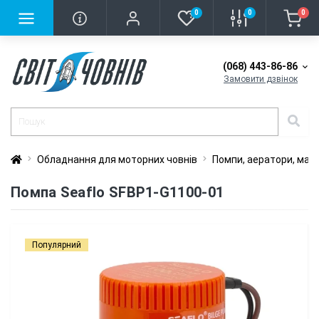
0
0
0
(068) 443-86-86
Замовити дзвінок
Обладнання для моторних човнів
Помпи, аератори, мац
Помпа Seaflo SFBP1-G1100-01
Популярний