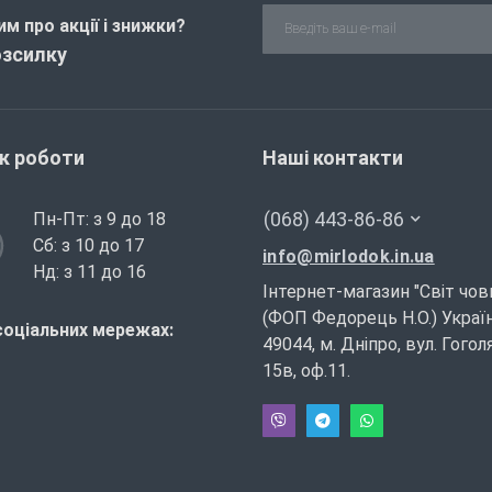
м про акції і знижки?
озсилку
ік роботи
Наші контакти
(068) 443-86-86
Пн-Пт: з 9 до 18
Сб: з 10 до 17
info@mirlodok.in.ua
Нд: з 11 до 16
Інтернет-магазин "Світ чов
(ФОП Федорець Н.О.) Україн
соціальних мережах:
49044, м. Дніпро, вул. Гогол
15в, оф.11.