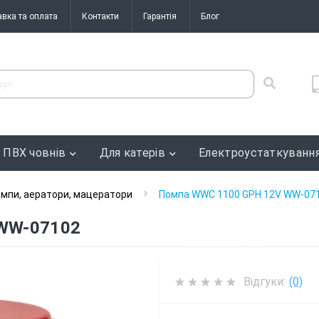
авка та оплата
Контакти
Гарантія
Блог
 ПВХ човнів
Для катерів
Електроустаткуванн
мпи, аератори, мацератори
Помпа WWC 1100 GPH 12V WW-07
WW-07102
Відгуки:
(0)