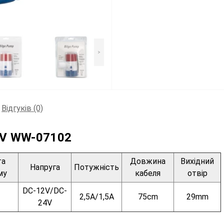
>
Відгуків (0)
V WW-07102
та
Довжина
Вихідний
Напруга
Потужність
му
кабеля
отвір
DC-12V/DC-
2,5A/1,5A
75cm
29mm
24V