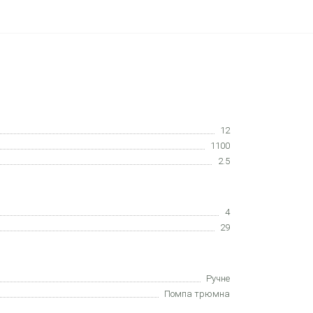
12
1100
2.5
4
29
Ручне
Помпа трюмна