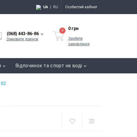
UA
|
RU
Особистий кабінет
0 грн
0
(068) 443-86-86
Зробити
Замовити дзвінок
замовлення
я
Відпочинок та спорт на воді
102