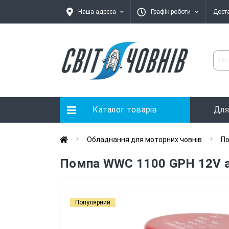
Наша адреса
Графік роботи
Дост
Каталог товарів
Для
Обладнання для моторних човнів
По
Помпа WWC 1100 GPH 12V 
Популярний