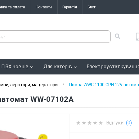
авка та оплата
Контакти
Гарантія
Блог
 ПВХ човнів
Для катерів
Електроустаткуванн
мпи, аератори, мацератори
Помпа WWC 1100 GPH 12V автом
автомат WW-07102A
Відгуки:
(0)