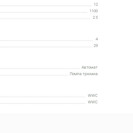
12
1100
2.5
4
29
Автомат
Помпа трюмна
WWC
WWC