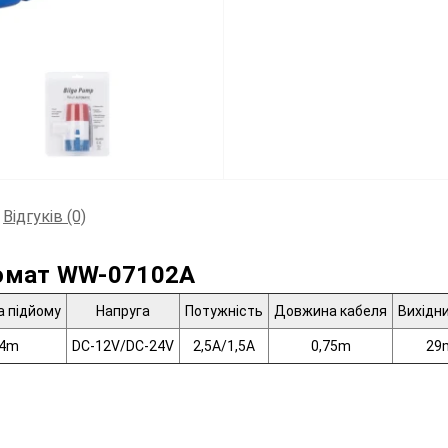
Відгуків (0)
омат WW-07102A
а підйому
Напруга
Потужність
Довжина кабеля
Вихідни
4m
DC-12V/DC-24V
2,5A/1,5A
0,75m
29