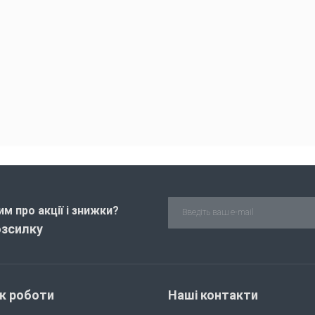
м про акції і знижки?
озсилку
ік роботи
Наші контакти