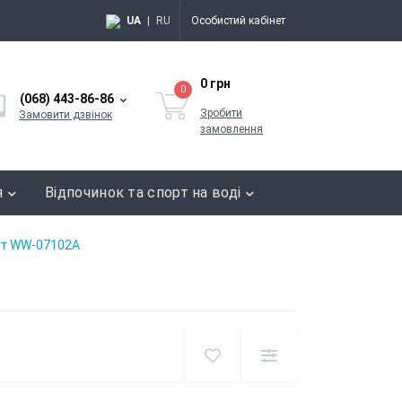
UA
|
RU
Особистий кабінет
0 грн
0
(068) 443-86-86
Зробити
Замовити дзвінок
замовлення
я
Відпочинок та спорт на воді
ат WW-07102A