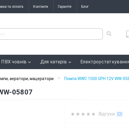
авка та оплата
Контакти
Гарантія
Блог
 ПВХ човнів
Для катерів
Електроустаткуванн
мпи, аератори, мацератори
Помпа WWC 1500 GPH 12V WW-05
WW-05807
Відгуки:
(0)