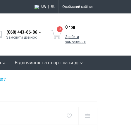
UA
|
RU
Особистий кабінет
0 грн
0
(068) 443-86-86
Зробити
Замовити дзвінок
замовлення
я
Відпочинок та спорт на воді
807