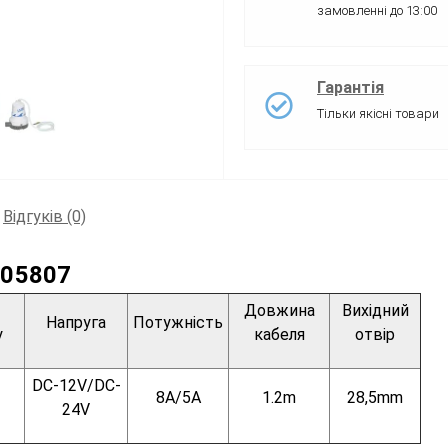
замовленні до 13:00
Гарантія
Тільки якісні товари
Відгуків (0)
-05807
Довжина
Вихідний
Напруга
Потужність
у
кабеля
отвір
DC-12V/DC-
8A/5A
1.2m
28,5mm
24V