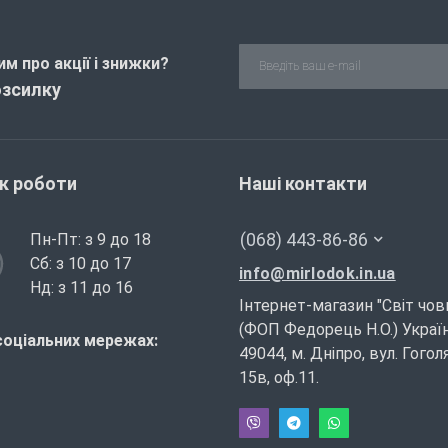
м про акції і знижки?
озсилку
ік роботи
Наші контакти
(068) 443-86-86
Пн-Пт: з 9 до 18
Сб: з 10 до 17
info@mirlodok.in.ua
Нд: з 11 до 16
Інтернет-магазин "Світ чов
(ФОП Федорець Н.О.) Україн
соціальних мережах:
49044, м. Дніпро, вул. Гогол
15в, оф.11.