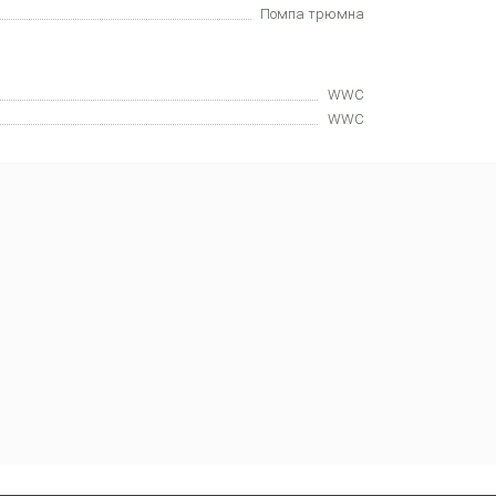
Помпа трюмна
WWC
WWC