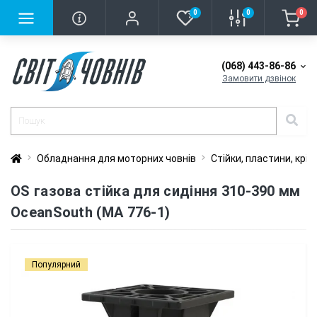
0
0
0
(068) 443-86-86
Замовити дзвінок
Обладнання для моторних човнів
Стійки, пластини, крі
OS газова стійка для сидіння 310-390 мм
OceanSouth (MA 776-1)
Популярний