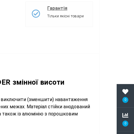
Гарантія
Тільки якісні товари
ER змінної висоти
 і виключити (зменшити) навантаження
0
ених межах. Матеріал стійки анодований
на також із алюмінію з порошковим
0