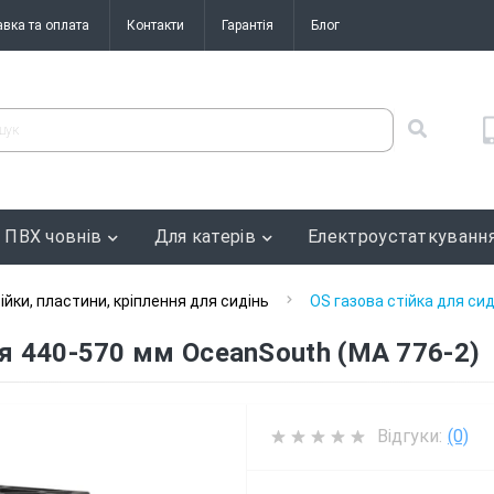
авка та оплата
Контакти
Гарантія
Блог
 ПВХ човнів
Для катерів
Електроустаткуванн
ійки, пластини, кріплення для сидінь
OS газова стійка для си
ня 440-570 мм OceanSouth (MA 776-2)
Відгуки:
(0)