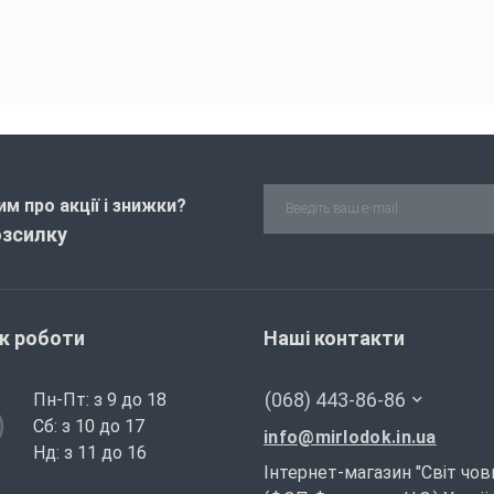
м про акції і знижки?
озсилку
ік роботи
Наші контакти
(068) 443-86-86
Пн-Пт: з 9 до 18
Сб: з 10 до 17
info@mirlodok.in.ua
Нд: з 11 до 16
Інтернет-магазин "Світ чов