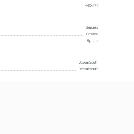
440-570
Знімна
Стійка
Врізне
OceanSouth
Oceansouth