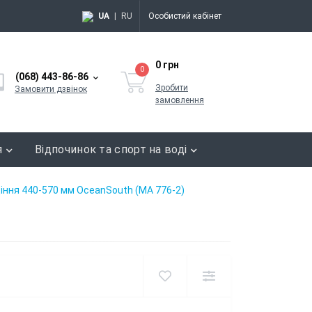
UA
|
RU
Особистий кабінет
0 грн
0
(068) 443-86-86
Зробити
Замовити дзвінок
замовлення
я
Відпочинок та спорт на воді
діння 440-570 мм OceanSouth (MA 776-2)