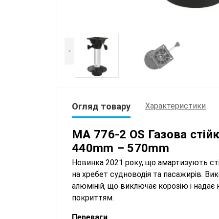
<
Огляд товару
Характеристики
MA 776-2 OS Газова стій
440mm – 570mm
Новинка 2021 року, що амартизують ст
на хребет судноводія та пасажирів. Ви
алюміній, що виключає корозію і надає
покриттям.
Переваги