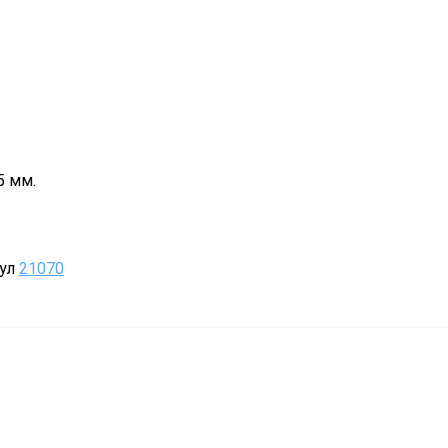
5 мм.
кул
21070