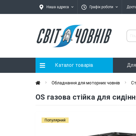
Наша адреса
Графік роботи
Дост
Каталог товарів
Для
Обладнання для моторних човнів
Ст
OS газова стійка для сидін
Популярний