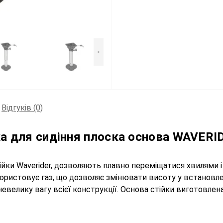
>
Відгуків (0)
ка для сидіння плоска основа WAVERID
ійки Waverider, дозволяють плавно переміщатися хвилями
користовує газ, що дозволяє змінювати висоту у встановл
 невелику вагу всієї конструкції. Основа стійки виготовле