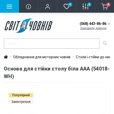
0
0
0
(068) 443-86-86
Замовити дзвінок
Обладнання для моторних човнів
Столи і стійки до них
Основа для стійки столу біла ААА (54018-
WH)
Популярний
Закінчується