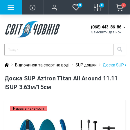
0
0
0
(068) 443-86-86
Замовити дзвінок
Відпочинок та спорт на воді
SUP дошки
Доска SUP Azt
Доска SUP Aztron Titan All Around 11.11
iSUP 3.63м/15см
Немає в наявності