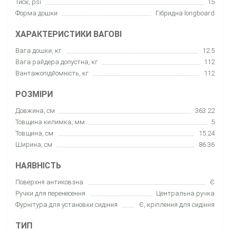
Тиск, psi
15
Форма дошки
Гібридна longboard
ХАРАКТЕРИСТИКИ ВАГОВІ
Вага дошки, кг
12.5
Вага райдера допустна, кг
112
Вантажопідйомність, кг
112
РОЗМІРИ
Довжина, см
363.22
Товщина килимка, мм
5
Товщина, см
15.24
Ширина, см
86.36
НАЯВНІСТЬ
Поверхня антиковзна
Є
Ручки для перенесення
Центральна ручка
Фурнітура для установки сидіння
Є, кріплення для сидіння
ТИП