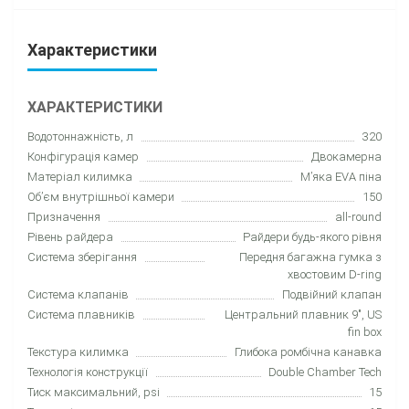
Характеристики
ХАРАКТЕРИСТИКИ
Водотоннажність, л
320
Конфігурація камер
Двокамерна
Матеріал килимка
М’яка EVA піна
Об’єм внутрішньої камери
150
Призначення
all-round
Рівень райдера
Райдери будь-якого рівня
Система зберігання
Передня багажна гумка з
хвостовим D-ring
Система клапанів
Подвійний клапан
Система плавників
Центральний плавник 9″, US
fin box
Текстура килимка
Глибока ромбічна канавка
Технологія конструкції
Double Chamber Tech
Тиск максимальний, psi
15