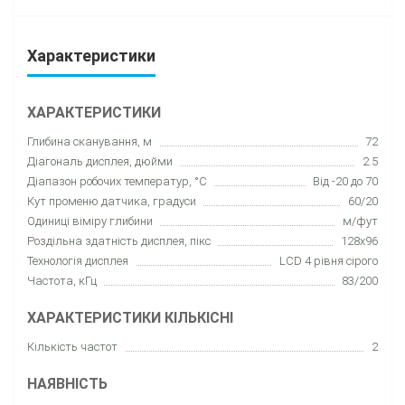
Характеристики
ХАРАКТЕРИСТИКИ
Глибина сканування, м
72
Діагональ дисплея, дюйми
2.5
Діапазон робочих температур, °C
Від -20 до 70
Кут променю датчика, градуси
60/20
Одиниці віміру глибини
м/фут
Роздільна здатність дисплея, пікс
128x96
Технологія дисплея
LCD 4 рівня сірого
Частота, кГц
83/200
ХАРАКТЕРИСТИКИ КІЛЬКІСНІ
Кількість частот
2
НАЯВНІСТЬ