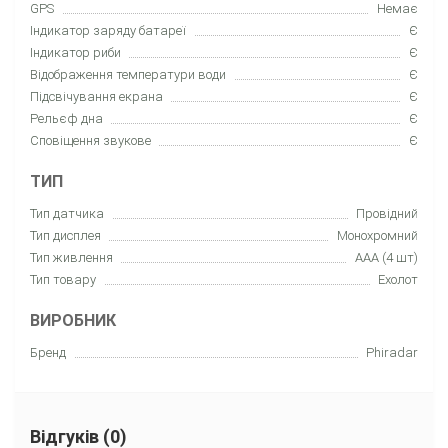
GPS
Немає
Індикатор заряду батареї
Є
Індикатор риби
Є
Відображення температури води
Є
Підсвічування екрана
Є
Рельєф дна
Є
Сповіщення звукове
Є
ТИП
Тип датчика
Провідний
Тип дисплея
Монохромний
Тип живлення
ААА (4 шт)
Тип товару
Еxолот
ВИРОБНИК
Бренд
Phiradar
Відгуків (0)