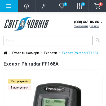
0
0
0
(068) 443-86-86
Замовити дзвінок
Ехолоти і камери
Ехолоти
Еxолот Phiradar FF168A
Еxолот Phiradar FF168A
Популярний
Закінчується