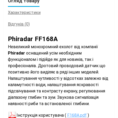
Огляд товару
Характеристики
Відгуків (0)
Phiradar FF168A
Невеликий монохромний ехолот від компанії
Phiradar
оснащений усім необхідним
функціоналом і підійде як для новиків, так і
професіоналів. Дротовий проводовий датчик що
позитивно його виділяє в ряді інших моделей.
Налаштування чутливості у відсотках залежно від
каламутності води, налаштування яскравості
підсвічування та контрасту екрану, регулювання
діапазону глибин та зум. Звукова сигналізація
наявності риби та встановленої глибини.
Інструкція користувача (
F168A.pdf
)