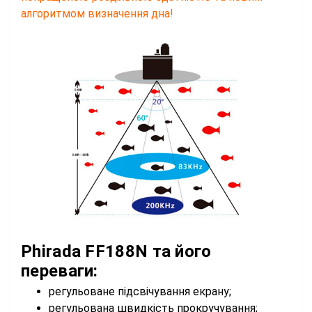
алгоритмом визначення дна!
Phirada FF188N та його
переваги:
регульоване підсвічування екрану;
регульована швидкість прокручування;