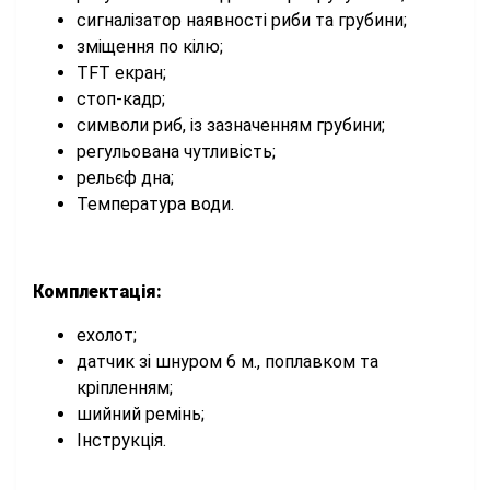
сигналізатор наявності риби та грубини;
зміщення по кілю;
TFT екран;
стоп-кадр;
символи риб, із зазначенням грубини;
регульована чутливість;
рельєф дна;
Температура води.
Комплектація:
ехолот;
датчик зі шнуром 6 м., поплавком та
кріпленням;
шийний ремінь;
Інструкція.