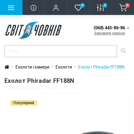
0
0
0
(068) 443-86-86
Замовити дзвінок
Ехолоти і камери
Ехолоти
Еxолот Phiradar FF188N
Еxолот Phiradar FF188N
Популярний