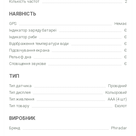
Кількість частот
2
НАЯВНІСТЬ
GPS
Немає
Індикатор заряду батареї
Є
Індикатор риби
Є
Відображення температури води
Є
Підсвічування екрана
Є
Рельєф дна
Є
Сповіщення звукове
Є
ТИП
Тип датчика
Провідний
Тип дисплея
Кольоровий
Тип живлення
ААА (4 шт)
Тип товару
Еxолот
ВИРОБНИК
Бренд
Phiradar