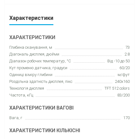
Характеристики
ХАРАКТЕРИСТИКИ
Глибина сканування, м
73
Діагональ дисплея, дюйми
2.8
Діапазон робочих температур, °C
Від -10 до 50
Кут променю датчика, градуси
60/20
Одиниці віміру глибини
м/фут
Роздільна здатність дисплея, пікс
240x160
Технологія дисплея
TFT 512 colors
Частота, кГц
83/200
ХАРАКТЕРИСТИКИ ВАГОВІ
Вага, г
170
ХАРАКТЕРИСТИКИ КІЛЬКІСНІ