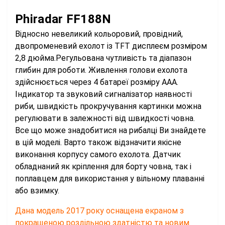
Phiradar FF188N
Відносно невеликий кольоровий, провідний,
двопроменевий ехолот із TFT дисплеєм розміром
2,8 дюйма.
Регульована чутливість та діапазон
глибин для роботи. Живлення голови ехолота
здійснюється через 4 батареї розміру ААА.
Індикатор та звуковий сигналізатор наявності
риби, швидкість прокручування картинки можна
регулювати в залежності від швидкості човна.
Все що може знадобитися на рибалці Ви знайдете
в цій моделі. Варто також відзначити якісне
виконання корпусу самого ехолота. Датчик
обладнаний як кріплення для борту човна, так і
поплавцем для використання у вільному плаванні
або взимку.
Дана модель 2017 року оснащена екраном з
покращеною роздільною здатністю та новим