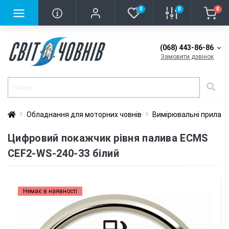
0
0
0
(068) 443-86-86
Замовити дзвінок
Обладнання для моторних човнів
Вимірювальні прилад
Цифровий покажчик рівня палива ECMS
CEF2-WS-240-33 білий
Немає в наявності